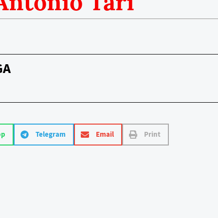
 Antonio Tarí
GA
pp
Telegram
Email
Print