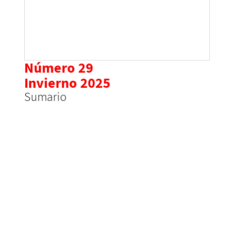
Número 29
Invierno 2025
Sumario
Irene Cambrón y Miguel Solano.
El abuso sexual
como emergente. Elaboración del abuso sexual
en psicoterapia grupal con pacientes con
trastorno límite de la personalidad.
Raffaele Fischetti.
El concepto de vínculo en el
psicoanálisis operativo (2012).
Ismael Rodríguez, Karla Jacqueline López,
Sabina Tolpan, Saúl Valencia y Mayleth
Alejandra Zamora.
Los niños de la Castañeda:
institucionalización e infancia en México de