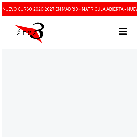
NUEVO CURSO 2026-2027 EN MADRID • MATRÍCULA ABIERTA • NUEV