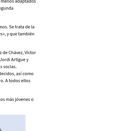
 o menos adaptados
segunda
mos. Se trata de la
es», y que también
z de Chávez, Víctor
Jordi Artigue y
s socias.
lecidos, así como
o. A todos ellos
los más jóvenes o