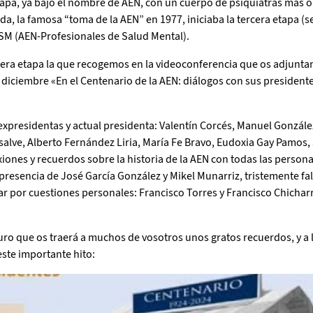
apa, ya bajo el nombre de AEN, con un cuerpo de psiquiatras más
ada, la famosa “toma de la AEN” en 1977, iniciaba la tercera etapa (
SM (AEN-Profesionales de Salud Mental).
tercera etapa la que recogemos en la videoconferencia que os adjunta
 diciembre «En el Centenario de la AEN: diálogos con sus president
xpresidentas y actual presidenta: Valentín Corcés, Manuel Gonzále
lve, Alberto Fernández Liria, María Fe Bravo, Eudoxia Gay Pamos, 
iones y recuerdos sobre la historia de la AEN con todas las persona
esencia de José García González y Mikel Munarriz, tristemente fal
r por cuestiones personales: Francisco Torres y Francisco Chicharr
uro que os traerá a muchos de vosotros unos gratos recuerdos, y a 
este importante hito: