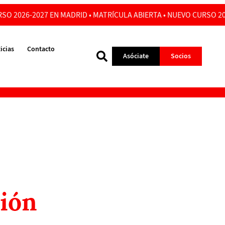
SO 2026-2027 EN MADRID • MATRÍCULA ABIERTA • NUEVO CURSO 20
icias
Contacto
Asóciate
Socios
ción