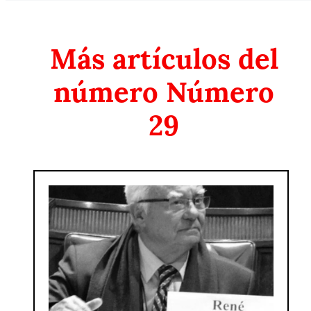
Más artículos del
número
Número
29