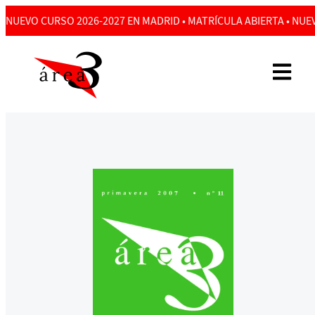
NUEVO CURSO 2026-2027 EN MADRID • MATRÍCULA ABIERTA • NUEV