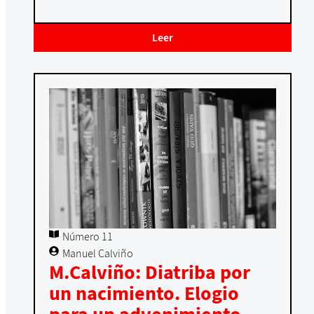
Leer
Número 11
Manuel Calviño
M.Calviño: Diatriba por
un nacimiento. Elogio