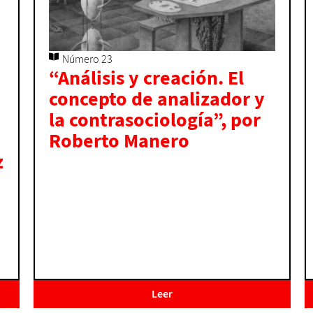
Número 23
“Análisis y creación. El
concepto de analizador y
la contrasociología”, por
Roberto Manero
z
Leer