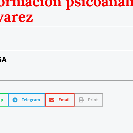
formación psicoanalí
varez
GA
pp
Telegram
Email
Print